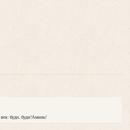
 век: буди, буди!Аминь!