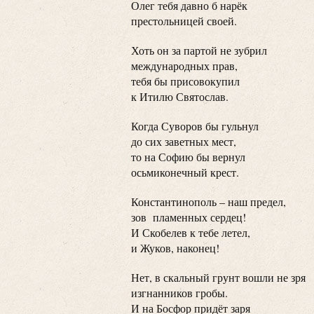
Олег тебя давно б нарёк
престольницей своей.
Хоть он за партой не зубрил
международных прав,
тебя бы присовокупил
к Итилю Святослав.
Когда Суворов бы гульнул
до сих заветных мест,
то на Софию бы вернул
осьмиконечный крест.
Константинополь – наш предел,
зов пламенных сердец!
И Скобелев к тебе летел,
и Жуков, наконец!
Нет, в скальный грунт вошли не зря
изгнанников гробы.
И на Босфор придёт заря