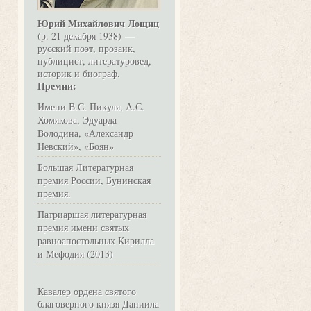
Юрий Михайлович Лощиц
(р. 21 декабря 1938) —
русский поэт, прозаик,
публицист, литературовед,
историк и биограф.
Премии:
Имени В.С. Пикуля, А.С.
Хомякова, Эдуарда
Володина, «Александр
Невский», «Боян»
Большая Литературная
премия России, Бунинская
премия.
Патриаршая литературная
премия имени святых
равноапостольных Кирилла
и Мефодия (2013)
Кавалер ордена святого
благоверного князя Даниила