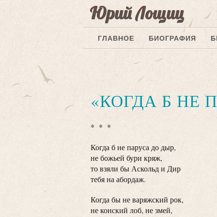
Юрий Лощиц
ГЛАВНОЕ
БИОГРАФИЯ
Б
«КОГДА Б НЕ 
* * *
Когда б не паруса до дыр,
не божьей бури кряж,
то взяли бы Аскольд и Дир
тебя на абордаж.
Когда бы не варяжский рок,
не конский лоб, не змей,