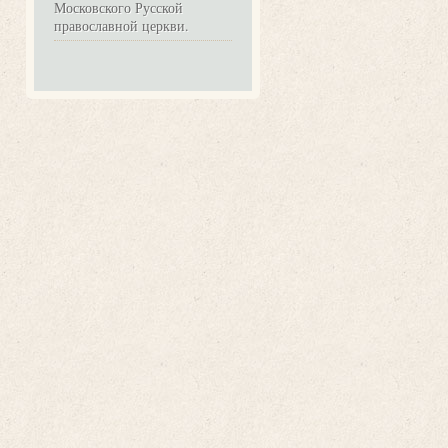
Московского Русской
православной церкви.