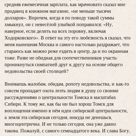
средняя ежемесячная зарплата, как мрачновато сказал мне
продавец в книжном магазине, «не меньше тысячи
долларов». Впрочем, когда я по поводу такой суммы
хмыкнул, он с невесёлой улыбкой поправился: «Ну,
наверное, если делить на всех поровну, включая
Ходорковского». В ответ на эту его любезность я сказал, что
меня нынешняя Москва и самого настолько раздражает, что
стараюсь как можно реже ездить в центр, да и по окраинам
тоже. Разве не обидная для соотечественников участь:
проникнуться симпатией друг к другу на основе общего
недовольства своей столицей?
Внимаешь жалобам, обидам, ропоту недовольства, и как-то
совсем пропадает охота лезть людям в душу со своими
рассуждениями о центральности Томска в масштабах
Сибири. К тому же, как бы ни был хорош Томск для
воплощения именно в нём идеи сибирской центральности,
а земля эта сибирская сегодня, никуда не денешься,
многоцентрична. И не только сегодня, она уже давно
такова. Пожалуй, с самого семнадцатого века. И слава Богу,