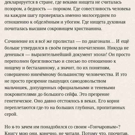
декларируется в стране, где веками нищета не считалась
позором, а бедность — пороком. Где совестливость человека
на каждом шагу проверялась именно милосердием по
отношению к обделённым и убогим. Где нищета духовная
почиталась высшим сокровищем христианина.
Сочинение их я всё же пролистал — по диагонали… И ещё
больше утвердился в своём первом впечатлении. Никуда не
денешься — выразительнейший документ эпохи! Он просто
переполнен брезгливостью и спесью по отношению к
нищему и бесталанному, а значит, по их понятиям,
совершенно никчёмному большинству человечества. И это
не просто презрение пышущих самодовольством
мальчишек, допущенных официальными и теневыми
покровителями до большого сейфа. Это презрение
генетическое. Оно давно отстоялось в веках. Его корни
переплетаются где-то на больших глубинах, пропитанных
серой.
Но я-то зачем им понадобился со своим «Гончаровым»?
Книгу мою они, конечно, не читали. Потому что, прочитав,