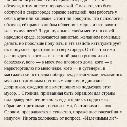
обслуги, в том числе инородческой. Смекают, что быть
обслугой в сверхгороде гораздо выгодней, чем работать у
себя в ауле или кишлаке. Стоит ли говорить, что психология
обслуги, её нравы в любом обществе сходны и оставляют
желать лучшего? Люди, нужные в своём месте и в своей
народной среде, заражаются завистью, желанием поменьше
делать, но побольше получать, и эта зависть катапультирует
их в опухшее пространство сверхгорода. Он быстро ими
распорядится: кого — в зеленной ряд на рынок или на
барахолку, кого — в моечную игорного дома, кого — в
наркоторговлю по мелочёвке, кого — в сутенёры, в
массажистки, в отряды побирушек, разносчиков рекламного
мусора по домовым почтовым ящикам, в дивизии
дворников, ежедневно выметающих из подъездов этот
мусор… Столица, призванная быть образцом для страны,
под бравурное пение «но всегда я привык гордиться»,
обрастает притонами, ночлежками, бастионами свалок.
Словом, превращается в существо, поражённое тяжелейшим
недугом. Иногда холодеешь от вопроса: «Излечимым ли?»