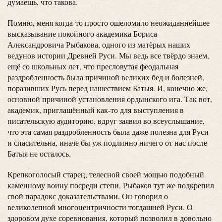
думаешь, что такова.
Помню, меня когда-то просто ошеломило неожиданнейшее
высказывание покойного академика Бориса
Александровича Рыбакова, одного из матёрых наших
ведунов истории Древней Руси. Мы ведь все твёрдо знаем,
ещё со школьных лет, что пресловутая феодальная
раздробленность была причиной великих бед и болезней,
поразивших Русь перед нашествием Батыя. И, конечно же,
основной причиной установления ордынского ига. Так вот,
академик, приглашённый как-то для выступления в
писательскую аудиторию, вдруг заявил во всеуслышание,
что эта самая раздробленность была даже полезна для Руси
и спасительна, иначе бы уж подлинно ничего от нас после
Батыя не осталось.
Крепкоголосый старец, телесной своей мощью подобный
каменному воину посреди степи, Рыбаков тут же подкрепил
свой парадокс доказательствами. Он говорил о
великолепной многоцентричности тогдашней Руси. О
здоровом духе соревнования, который позволил в довольно