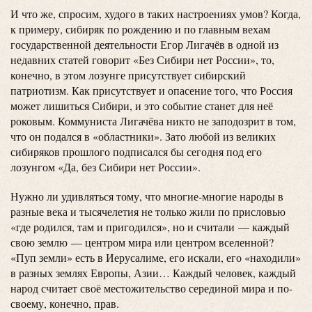
И что же, спросим, худого в таких настроениях умов? Когда,
к примеру, сибиряк по рождению и по главным вехам
государственной деятельности Егор Лигачёв в одной из
недавних статей говорит «Без Сибири нет России», то,
конечно, в этом лозунге присутствует сибирский
патриотизм. Как присутствует и опасение того, что Россия
может лишиться Сибири, и это событие станет для неё
роковым. Коммуниста Лигачёва никто не заподозрит в том,
что он подался в «областники». Зато любой из великих
сибиряков прошлого подписался бы сегодня под его
лозунгом «Да, без Сибири нет России».
Нужно ли удивляться тому, что многие-многие народы в
разные века и тысячелетия не только жили по присловью
«где родился, там и пригодился», но и считали — каждый
свою землю — центром мира или центром вселенной?
«Пуп земли» есть в Иерусалиме, его искали, его «находили»
в разных землях Европы, Азии… Каждый человек, каждый
народ считает своё местожительство серединой мира и по-
своему, конечно, прав.