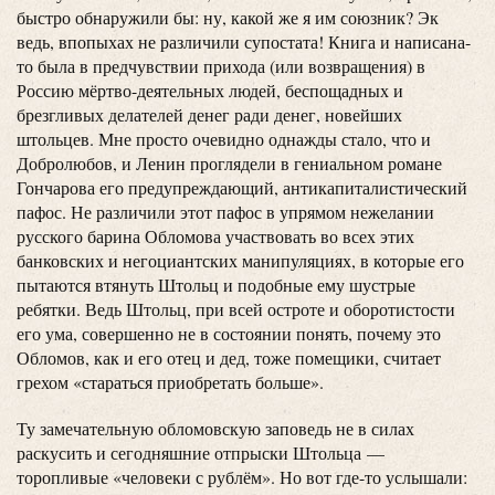
быстро обнаружили бы: ну, какой же я им союзник? Эк
ведь, впопыхах не различили супостата! Книга и написана-
то была в предчувствии прихода (или возвращения) в
Россию мёртво-деятельных людей, беспощадных и
брезгливых делателей денег ради денег, новейших
штольцев. Мне просто очевидно однажды стало, что и
Добролюбов, и Ленин проглядели в гениальном романе
Гончарова его предупреждающий, антикапиталистический
пафос. Не различили этот пафос в упрямом нежелании
русского барина Обломова участвовать во всех этих
банковских и негоциантских манипуляциях, в которые его
пытаются втянуть Штольц и подобные ему шустрые
ребятки. Ведь Штольц, при всей остроте и оборотистости
его ума, совершенно не в состоянии понять, почему это
Обломов, как и его отец и дед, тоже помещики, считает
грехом «стараться приобретать больше».
Ту замечательную обломовскую заповедь не в силах
раскусить и сегодняшние отпрыски Штольца —
торопливые «человеки с рублём». Но вот где-то услышали: