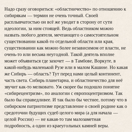
Надо сразу оговориться: «областничество» по отношению к
сибирякам — термин не очень точный. Своей
расплывчатостью он всё же уводит в сторону от сути
идеологии, за ним стоящей. Ведь областником можно
назвать любого деятеля, мечтающего о самостоятельном
существовании какой-то отдельной области или края,
существовании как можно более независимом от власти, не
очень-то или весьма неугодной. Такой деятель вполне
может объявиться где захочет — в Тамбове, Воркуте, в
какой-нибудь маленькой Рузе или в малом Кашине. Но какая
же Сибирь — область? Тут перед нами целый континент,
часть света. Сибирь планетарна, и областничество для неё
звучит как-то мелковато. Уж скорее бы подошло понятие
«сибирецентризм», по аналогии с европоцентризмом. Так
было бы справедливее. И так было бы честнее, потому что в
сибирском патриотизме представление о своей родине как о
средоточии будущих судеб целого мира (а для начала —
целой России) — не какая-то там малозаметная
подробность, а один из краеугольных камней веры.