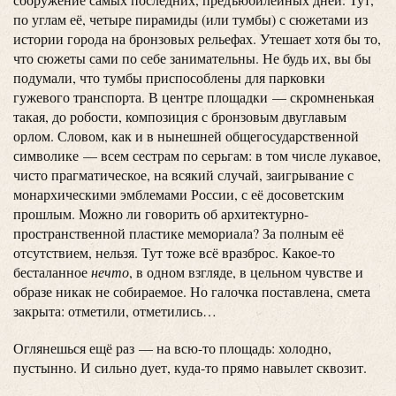
по углам её, четыре пирамиды (или тумбы) с сюжетами из
истории города на бронзовых рельефах. Утешает хотя бы то,
что сюжеты сами по себе занимательны. Не будь их, вы бы
подумали, что тумбы приспособлены для парковки
гужевого транспорта. В центре площадки — скромненькая
такая, до робости, композиция с бронзовым двуглавым
орлом. Словом, как и в нынешней общегосударственной
символике — всем сестрам по серьгам: в том числе лукавое,
чисто прагматическое, на всякий случай, заигрывание с
монархическими эмблемами России, с её досоветским
прошлым. Можно ли говорить об архитектурно-
пространственной пластике мемориала? За полным её
отсутствием, нельзя. Тут тоже всё вразброс. Какое-то
бесталанное
нечто
, в одном взгляде, в цельном чувстве и
образе никак не собираемое. Но галочка поставлена, смета
закрыта: отметили, отметились…
Оглянешься ещё раз — на всю-то площадь: холодно,
пустынно. И сильно дует, куда-то прямо навылет сквозит.