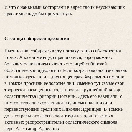
И что с наивными восторгами в адрес твоих неубывающих
красот мне надо бы примолкнуть.
Столица сибирской идеологии
Именно так, собираясь в эту поездку, я про себя окрестил
Томск. А какой же ещё, спрашивается, город можно с
большим основанием считать столицей сибирской
областнической идеологии? Если возрастала она изначально
не только здесь, но и в других центрах Зауралья, то именно
в Томске просияли её золотые дни. Именно тут самые свои
творчески насыщенные годы прожил крупнейший вождь
областничества Григорий Потанин. Здесь его навещали, с
ним советовались соратники и единомышленники, и
первенствующий среди них Николай Ядринцев. В Томске
до расстрельного своего часа трудился один из самых
активных распространителей областнического символа
веры Александр Адрианов.