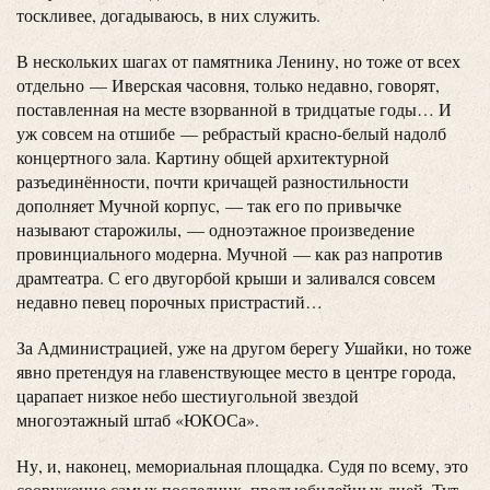
тоскливее, догадываюсь, в них служить.
В нескольких шагах от памятника Ленину, но тоже от всех
отдельно — Иверская часовня, только недавно, говорят,
поставленная на месте взорванной в тридцатые годы… И
уж совсем на отшибе — ребрастый красно-белый надолб
концертного зала. Картину общей архитектурной
разъединённости, почти кричащей разностильности
дополняет Мучной корпус, — так его по привычке
называют старожилы, — одноэтажное произведение
провинциального модерна. Мучной — как раз напротив
драмтеатра. С его двугорбой крыши и заливался совсем
недавно певец порочных пристрастий…
За Администрацией, уже на другом берегу Ушайки, но тоже
явно претендуя на главенствующее место в центре города,
царапает низкое небо шестиугольной звездой
многоэтажный штаб «ЮКОСа».
Ну, и, наконец, мемориальная площадка. Судя по всему, это
сооружение самых последних, предъюбилейных дней. Тут,