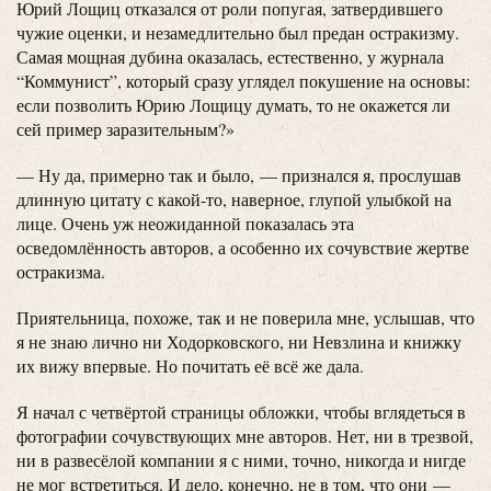
Юрий Лощиц отказался от роли попугая, затвердившего
чужие оценки, и незамедлительно был предан остракизму.
Самая мощная дубина оказалась, естественно, у журнала
“Коммунист”, который сразу углядел покушение на основы:
если позволить Юрию Лощицу думать, то не окажется ли
сей пример заразительным?»
— Ну да, примерно так и было, — признался я, прослушав
длинную цитату с какой-то, наверное, глупой улыбкой на
лице. Очень уж неожиданной показалась эта
осведомлённость авторов, а особенно их сочувствие жертве
остракизма.
Приятельница, похоже, так и не поверила мне, услышав, что
я не знаю лично ни Ходорковского, ни Невзлина и книжку
их вижу впервые. Но почитать её всё же дала.
Я начал с четвёртой страницы обложки, чтобы вглядеться в
фотографии сочувствующих мне авторов. Нет, ни в трезвой,
ни в развесёлой компании я с ними, точно, никогда и нигде
не мог встретиться. И дело, конечно, не в том, что они —