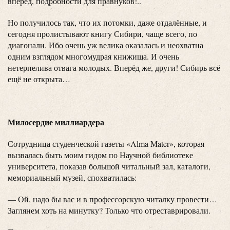
вперёд, подробности для правнуков!..
Но получилось так, что их потомки, даже отдалённые, и
сегодня пролистывают книгу Сибири, чаще всего, по
диагонали. Ибо очень уж велика оказалась и неохватна
одним взглядом многомудрая книжища. И очень
нетерпелива отвага молодых. Вперёд же, други! Сибирь всё
ещё не открыта…
Милосердие миллиардера
Сотрудница студенческой газеты «Alma Mater», которая
вызвалась быть моим гидом по Научной библиотеке
университета, показав большой читальный зал, каталоги,
мемориальный музей, спохватилась:
— Ой, надо бы вас и в профессорскую читалку провести…
Заглянем хоть на минутку? Только что отреставрировали.