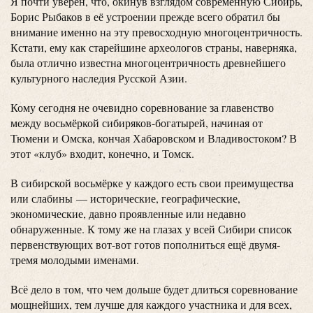
Я почти уверен, что, окинув взглядом современную Сибирь,
Борис Рыбаков в её устроении прежде всего обратил бы
внимание именно на эту превосходную многоцентричность.
Кстати, ему как старейшине археологов страны, наверняка,
была отлично известна многоцентричность древнейшего
культурного наследия Русской Азии.
Кому сегодня не очевидно соревнование за главенство
между восьмёркой сибиряков-богатырей, начиная от
Тюмени и Омска, кончая Хабаровском и Владивостоком? В
этот «клуб» входит, конечно, и Томск.
В сибирской восьмёрке у каждого есть свои преимущества
или слабины — исторические, географические,
экономические, давно проявленные или недавно
обнаруженные. К тому же на глазах у всей Сибири список
первенствующих вот-вот готов пополниться ещё двумя-
тремя молодыми именами.
Всё дело в том, что чем дольше будет длиться соревнование
мощнейших, тем лучше для каждого участника и для всех,