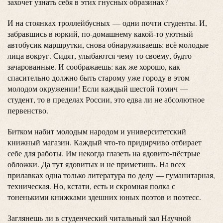
захочет узнать себя в этих гнусных образинах?
И на стоянках троллейбусных — одни почти студенты. И,
забравшись в юркий, по-домашнему какой-то уютный
автобусик маршрутки, снова обнаруживаешь: всё молодые
лица вокруг. Сидят, улыбаются чему-то своему, будто
зачарованные. И соображаешь: как же хорошо, как
спасительно должно быть старому уже городу в этом
молодом окружении! Если каждый шестой томич —
студент, то в пределах России, это едва ли не абсолютное
первенство.
Битком набит молодым народом и университетский
книжный магазин. Каждый что-то придирчиво отбирает
себе для работы. Им некогда глазеть на ядовито-пёстрые
обложки. Да тут ядовитых и не приметишь. На всех
прилавках одна только литература по делу — гуманитарная,
техническая. Но, кстати, есть и скромная полка с
тоненькими книжками здешних юных поэтов и поэтесс.
Заглянешь ли в студенческий читальный зал Научной