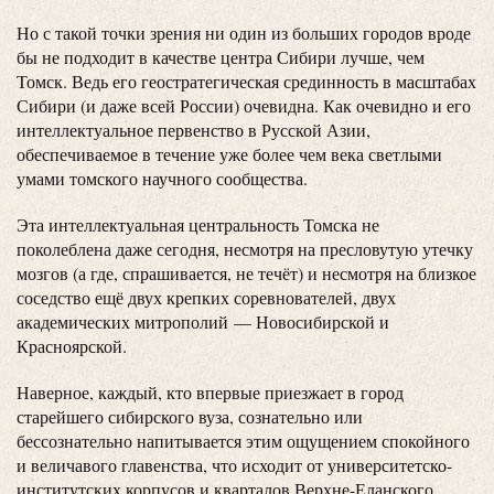
Но с такой точки зрения ни один из больших городов вроде
бы не подходит в качестве центра Сибири лучше, чем
Томск. Ведь его геостратегическая срединность в масштабах
Сибири (и даже всей России) очевидна. Как очевидно и его
интеллектуальное первенство в Русской Азии,
обеспечиваемое в течение уже более чем века светлыми
умами томского научного сообщества.
Эта интеллектуальная центральность Томска не
поколеблена даже сегодня, несмотря на пресловутую утечку
мозгов (а где, спрашивается, не течёт) и несмотря на близкое
соседство ещё двух крепких соревнователей, двух
академических митрополий — Новосибирской и
Красноярской.
Наверное, каждый, кто впервые приезжает в город
старейшего сибирского вуза, сознательно или
бессознательно напитывается этим ощущением спокойного
и величавого главенства, что исходит от университетско-
институтских корпусов и кварталов Верхне-Еланского