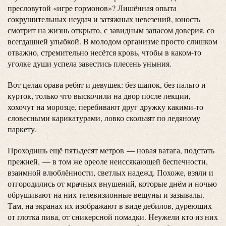
пресловутой «игре гормонов»? Лишённая опыта
сокрушительных неудач и затяжных невезений, юность
смотрит на жизнь открыто, с завидным запасом доверия, со
всегдашней улыбкой. В молодом организме просто слишком
отважно, стремительно несётся кровь, чтобы в каком-то
уголке души успела завестись плесень уныния.
Вот целая орава ребят и девушек: без шапок, без пальто и
курток, только что выскочили на двор после лекции,
хохочут на морозце, перебивают друг дружку какими-то
словесными карикатурами, ловко скользят по ледяному
паркету.
Проходишь ещё пятьдесят метров — новая ватага, подстать
прежней, — в том же ореоле неиссякающей беспечности,
взаимной влюблённости, светлых надежд. Похоже, взяли и
отгородились от мрачных внушений, которые днём и ночью
обрушивают на них телевизионные вещуны и зазывалы.
Там, на экранах их изображают в виде дебилов, дуреющих
от глотка пива, от сникерсной помадки. Неужели кто из них