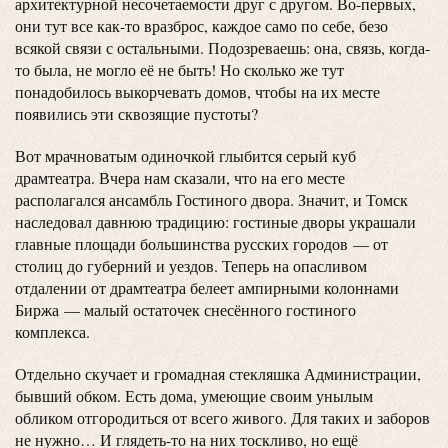
архитектурной несочетаемости друг с другом. Во-первых,
они тут все как-то вразброс, каждое само по себе, безо
всякой связи с остальными. Подозреваешь: она, связь, когда-
то была, не могло её не быть! Но сколько же тут
понадобилось выкорчевать домов, чтобы на их месте
появились эти сквозящие пустоты?
Вот мрачноватым одиночкой глыбится серый куб
драмтеатра. Вчера нам сказали, что на его месте
располагался ансамбль Гостиного двора. Значит, и Томск
наследовал давнюю традицию: гостиные дворы украшали
главные площади большинства русских городов — от
столиц до губерний и уездов. Теперь на опасливом
отдалении от драмтеатра белеет ампирными колоннами
Биржа — малый остаточек снесённого гостиного
комплекса.
Отдельно скучает и громадная стекляшка Администрации,
бывший обком. Есть дома, умеющие своим унылым
обликом отгородиться от всего живого. Для таких и заборов
не нужно… И глядеть-то на них тоскливо, но ещё