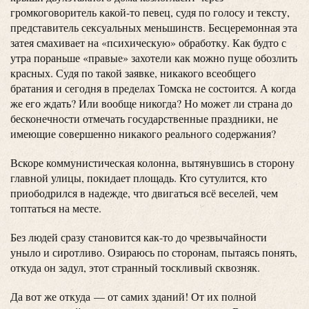
громкоговоритель какой-то певец, судя по голосу и тексту,
представитель сексуальных меньшинств. Бесцеремонная эта
затея смахивает на «психическую» обработку. Как будто с
утра пораньше «правые» захотели как можно пуще обозлить
красных. Судя по такой заявке, никакого всеобщего
братания и сегодня в пределах Томска не состоится. А когда
же его ждать? Или вообще никогда? Но может ли страна до
бесконечности отмечать государственные праздники, не
имеющие совершенно никакого реального содержания?
Вскоре коммунистическая колонна, вытянувшись в сторону
главной улицы, покидает площадь. Кто сутулится, кто
приободрился в надежде, что двигаться всё веселей, чем
топтаться на месте.
Без людей сразу становится как-то до чрезвычайности
уныло и сиротливо. Озираюсь по сторонам, пытаясь понять,
откуда он задул, этот странный тоскливый сквозняк.
Да вот же откуда — от самих зданий! От их полной