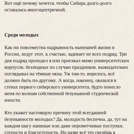
Вот ещё почему хочется, чтобы Сибирь долго-долго
оставалась многоцентричной.
Среди молодых
Как ни повсеместна надрывность нынешней жизни в
России, недуг этот, к счастью, задевает не всех подряд. Три
дня подряд проходил я или проезжал мимо университетских
корпусов, безлюдных по случаю праздников, выжидательно
поглядывал на тёмные окна. Уж там-то, верилось, всё
должно быть по-другому. А когда, наконец, оказался в
стенах первого сибирского университета, будто понесло
меня по волнам собственной безунывной студенческой
юности.
Кто укажет настоящую причину этой всегдашней
безунывности молодых? Да, молодость беспечна, да, тут на
каждом шагу наивные или даже опрометчивые поступки,
глупости и благоглупости. Но разве всё это сведёшь к