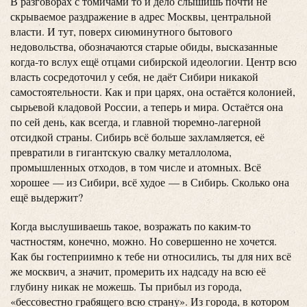
В разговорах с томичами то и дело слышишь почти не
скрываемое раздражение в адрес Москвы, центральной
власти. И тут, поверх сиюминутного бытового
недовольства, обозначаются старые обиды, высказанные
когда-то вслух ещё отцами сибирской идеологии. Центр всю
власть сосредоточил у себя, не даёт Сибири никакой
самостоятельности. Как и при царях, она остаётся колонией,
сырьевой кладовой России, а теперь и мира. Остаётся она
по сей день, как всегда, и главной тюремно-лагерной
отсидкой страны. Сибирь всё больше захламляется, её
превратили в гигантскую свалку металлолома,
промышленных отходов, в том числе и атомных. Всё
хорошее — из Сибири, всё худое — в Сибирь. Сколько она
ещё выдержит?
Когда выслушиваешь такое, возражать по каким-то
частностям, конечно, можно. Но совершенно не хочется.
Как бы гостеприимно к тебе ни относились, ты для них всё
же москвич, а значит, промерить их надсаду на всю её
глубину никак не можешь. Ты прибыл из города,
«бессовестно грабящего всю страну». Из города, в котором