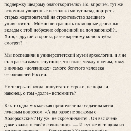
поддержку щедрому благотворителю? Но, впрочем, тут же
вспомнил увиденные несколько минут назад портреты
старых жертвователей на строительство здешнего
университета. Можно ли сравнить их мощные денежные
вклады с этой небрежно обронённой на пол запонкой?..
Хотя, с другой стороны, разве дарёному коню в зубы
смотрят?
Мы поспешили в университетский музей археологии, и я не
стал рассказывать спутнице, что тоже, между прочим, хожу
в личных «должниках» самого богатого человека
сегодняшней России.
Но теперь-то, когда пишутся эти строки, не пора ли,
наконец, о том «долге» вспомнить?
Как-то одна московская приятельница озадачила меня
лукавым вопросом: «А вы разве не знакомы с
Ходорковским? Ну уж, не скромничайте!.. Он вас очень
даже хвалит в своём сочинении». — И тут же вытащила из
сумочки книжку. — «Вот видите? Ходорковский и