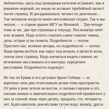
библиотеки, здесь под громадным куполом истаивает, как в
раковине морской, но никак не иссякает прибойный шелест
тысяч страниц. И догадываешься: читают по диагонали…
Так читывали когда-то киево-могилянские спудеи. Так и мы
читали — в старом здании МГУ на Моховой… Три-четыре
тома за час, две-три страницы в секунду. Послезавтра зачёт
или экзамен. Надо успеть схватить самое главное: имена,
даты, острые углы сюжета. Подробности — потом.
Простите нас, великие авторы, но подробности — потом.
Наше время несётся, как парус под ветром, в шелесте волн,
сквозь пену страниц. Надо научиться видеть главное, во
мгновение ока узнавать его контуры, определять
расстояния. Подробности подождут.
Не так ли Ермак и его детушки брали Сибирь — за
короткие свои дни отлистывали целые тома пространств.
От реки к реке летели на восток, и сколько городов и сёл,
сколько живых и замечательных подробностей проявились у
них за спиной лишь через десять, тридцать, сто, четыреста
лет. Будто шептали, роя вёслами тугую воду: вперёд, други,