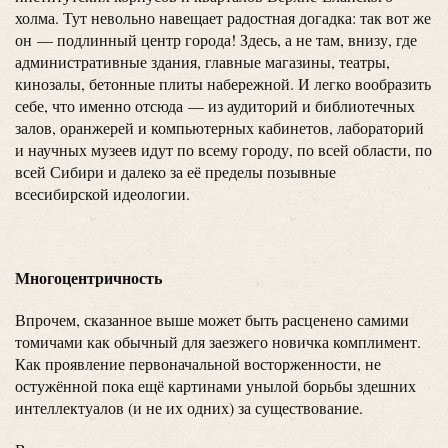
холма. Тут невольно навещает радостная догадка: так вот же
он — подлинный центр города! Здесь, а не там, внизу, где
административные здания, главные магазины, театры,
кинозалы, бетонные плиты набережной. И легко вообразить
себе, что именно отсюда — из аудиторий и библиотечных
залов, оранжерей и компьютерных кабинетов, лабораторий
и научных музеев идут по всему городу, по всей области, по
всей Сибири и далеко за её пределы позывные
всесибирской идеологии.
Многоцентричность
Впрочем, сказанное выше может быть расценено самими
томичами как обычный для заезжего новичка комплимент.
Как проявление первоначальной восторженности, не
остужённой пока ещё картинами унылой борьбы здешних
интеллектуалов (и не их одних) за существование.