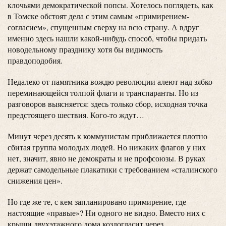
клочьями демократической попсы. Хотелось поглядеть, как
в Томске обстоят дела с этим самым «примирением-
согласием», спущенным сверху на всю страну. А вдруг
именно здесь нашли какой-нибудь способ, чтобы придать
новодельному празднику хотя бы видимость
правдоподобия.
Недалеко от памятника вождю революции алеют над зябко
переминающейся толпой флаги и транспаранты. Но из
разговоров выясняется: здесь только сбор, исходная точка
предстоящего шествия. Кого-то ждут…
Минут через десять к коммунистам приближается плотно
сбитая группа молодых людей. Но никаких флагов у них
нет, значит, явно не демократы и не профсоюзы. В руках
держат самодельные плакатики с требованием «сталинского
снижения цен».
Но где же те, с кем запланировано примирение, где
настоящие «правые»? Ни одного не видно. Вместо них с
крыши двухэтажного дома козлогласит через