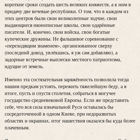
короткие сроки создать шесть великих княжеств, а к ним в
придачу две вечевые республики. О том, что в каждом из
этих центров были свои великолепные зодчие, свои
выдающиеся иконописные школы, свои одарённые
писатели. И, конечно, свои войска, свои богатые
купеческие дружины. Не фальшивое соревнование с
«переходящим знаменем», организованное сверху
(последний довод, увлёкшись, я уж сам добавляю), а
задорные встречные выплески местного патриотизма,
идущие от земель.
Именно эта состязательная заряжённость позволила тогда
нашим предкам устоять, пережить тяжелейшую беду, а в
итоге, пусть и спустя столетия, собраться в могучее
государство средневековой Европы. Если же представить
себе, что вся сила изначальной Руси оставалась бы
сосредоточенной в одном Киеве, при недоразвитых
областях и окраинах, итог нашествия оказался бы куда более
плачевным.