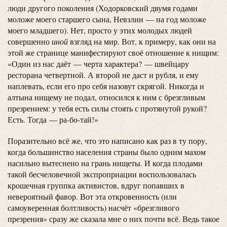
люди другого поколения (Ходорковский двумя годами
моложе моего старшего сына, Невзлин — на год моложе
моего младшего). Нет, просто у этих молодых людей
совершенно
иной
взгляд на мир. Вот, к примеру, как они на
этой же странице манифестируют своё отношение к нищим:
«Один из нас даёт — черта характера? — швейцару
ресторана четвертной. А второй не даст и рубля, и ему
наплевать, если его про себя назовут скрягой. Никогда и
алтына нищему не подал, относился к ним с брезгливым
презрением: у тебя есть силы стоять с протянутой рукой?
Есть. Тогда — ра-бо-тай!»
Поразительно всё же, что это написано как раз в ту пору,
когда большинство населения страны было одним махом
насильно вытеснено на грань нищеты. И когда плодами
такой бесчеловечной экспроприации воспользовалась
крошечная группка активистов, вдруг попавших в
невероятный фавор. Вот эта откровенность (или
самоуверенная болтливость) насчёт «брезгливого
презрения» сразу же сказала мне о них почти всё. Ведь такое