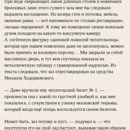
При виде сверкающих лаком длинных столов и новеньких
бронзовых ламп этого гулкого зала мне бы следовало
выразить восхищение. Но колера стен и потолка, мебель,
оконные рамы, — всё напоминало не столько реставрацию,
сколько евроремонт. К тому же помещение своим нежилым
духом походило на какую-то вакуумную камеру.
А согбенную фигурку одинокой пожилой читательницы,
которая при нашем появлении даже не шелохнулась, можно
было принять за восковую персону… Мы закрыли за собой
массивную дверь, и тут моя спутница показала на
металлическую таблицу с гравированной надписью. Из
текста следовало, что зал отреставрирован на средства
Михаила Ходорковского.
— Даже вручили ему читательский билет № 1, —
произнесла она с какой-то грустной улыбкой и, как мне
показалось, с сочувствием к узнику московской тюрьмы,
который когда ещё теперь воспользуется своим билетом.
Может быть, зал потому и пуст, — подумал я, — что
посетители его на свой лад бастуют, выражая таким образом