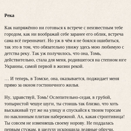
Река
Как напряжённо ни готовься к встрече с неизвестным тебе
городом, как ни воображай себе заранее его облик, встреча
сама всё переиначит. Но уж в чём я не боялся ошибиться,
так это в том, что обязательно увижу здесь мою любимую с
детства реку. Так уж получилось, что она, Томь,
действительно, стала для меня, родившегося на степном юге
Украины, самой первой в жизни рекой.
… И теперь, в Томске, она, оказывается, поджидает меня
прямо за окном гостиничного жилья.
Ну, здравствуй, Томь! Ослепительно-седая, в грубой,
топыристой чешуе шуги, ты стоишь так близко, что хоть
выскакивай тут же на улицу и спускайся к твоим торосам
по наклонным плитам набережной. Ах, какая строптивица!
Ты совсем не изменяешь своему норову. Не поддалась
первым стужам, в шелуху искрошила ледяные обручи,