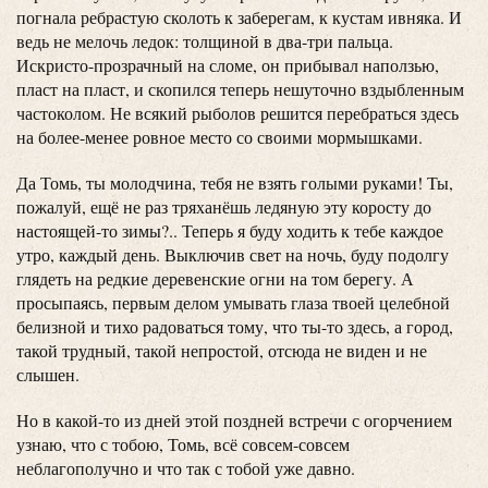
погнала ребрастую сколоть к заберегам, к кустам ивняка. И
ведь не мелочь ледок: толщиной в два-три пальца.
Искристо-прозрачный на сломе, он прибывал наползью,
пласт на пласт, и скопился теперь нешуточно вздыбленным
частоколом. Не всякий рыболов решится перебраться здесь
на более-менее ровное место со своими мормышками.
Да Томь, ты молодчина, тебя не взять голыми руками! Ты,
пожалуй, ещё не раз тряханёшь ледяную эту коросту до
настоящей-то зимы?.. Теперь я буду ходить к тебе каждое
утро, каждый день. Выключив свет на ночь, буду подолгу
глядеть на редкие деревенские огни на том берегу. А
просыпаясь, первым делом умывать глаза твоей целебной
белизной и тихо радоваться тому, что ты-то здесь, а город,
такой трудный, такой непростой, отсюда не виден и не
слышен.
Но в какой-то из дней этой поздней встречи с огорчением
узнаю, что с тобою, Томь, всё совсем-совсем
неблагополучно и что так с тобой уже давно.