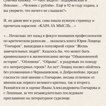
Невзлин… «Человек с рублём». Ещё в 92-м году издана, а
вы уверяете, что ничего не слышали?»
И, не давая мне в руки, сама нашла нужную страницу и
прочитала нараспев: «КАРА ЗА МЫСЛЬ…»
«…Несколько лет назад в фокусе внимания профессионалов
по критическим разносам… оказалась книга Юрия Лощица
“Гончаров”, вышедшая в популярной серии “Жизнь
замечательных людей”. Казалось бы, что может быть
криминального в жизнеописании автора “Обыкновенной
истории”, “Обломова”, “Обрыва”, в раздумьях по поводу
его литературных героев? Ан нет! Лощиц посмел обойтись
без упоминания о Чернышевском, и Добролюбове, предал
гласности своё мнение о Гончарове, весьма отличное от
мнения как первого великого критика, так и второго.
Разошёлся он в оценке Ивана Александровича Гончарова и
с Лениным, за что незамедлительно последовало
приглашение на литературное судилище.