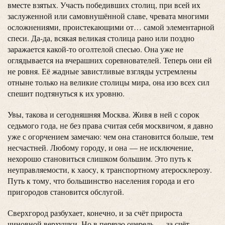
вместе взятых. Участь победивших столиц, при всей их
заслуженной или самовнушённой славе, чревата многими
осложнениями, проистекающими от… самой элементарной
спеси. Да-да, всякая великая столица рано или поздно
заражается какой-то оголтелой спесью. Она уже не
оглядывается на вчерашних соревнователей. Теперь они ей
не ровня. Её жадные завистливые взгляды устремлены
отныне только на великие столицы мира, она изо всех сил
спешит подтянуться к их уровню.
Увы, такова и сегодняшняя Москва. Живя в ней с сорок
седьмого года, не без права считая себя москвичом, я давно
уже с огорчением замечаю: чем она становится больше, тем
несчастней. Любому городу, и она — не исключение,
нехорошо становиться слишком большим. Это путь к
неуправляемости, к хаосу, к транспортному атеросклерозу.
Путь к тому, что большинство населения города и его
пригородов становится обслугой.
Сверхгород разбухает, конечно, и за счёт прироста
чиновной верхушки. Но в первую очередь — за счёт