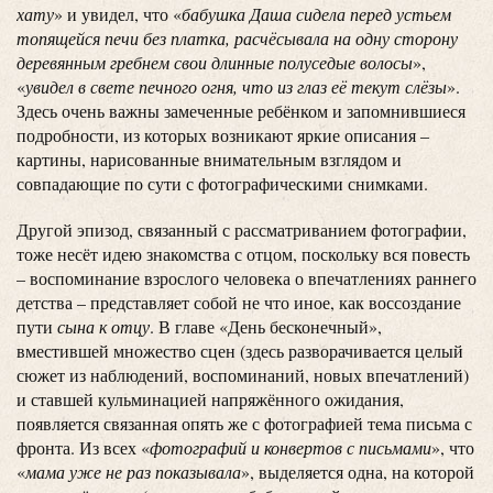
хату
» и увидел, что «
бабушка Даша сидела перед устьем
топящейся печи без платка, расчёсывала на одну сторону
деревянным гребнем свои длинные полуседые волосы
»,
«
увидел в свете печного огня, что из глаз её текут слёзы
».
Здесь очень важны замеченные ребёнком и запомнившиеся
подробности, из которых возникают яркие описания –
картины, нарисованные внимательным взглядом и
совпадающие по сути с фотографическими снимками.
Другой эпизод, связанный с рассматриванием фотографии,
тоже несёт идею знакомства с отцом, поскольку вся повесть
– воспоминание взрослого человека о впечатлениях раннего
детства – представляет собой не что иное, как воссоздание
пути
сына к отцу
. В главе «День бесконечный»,
вместившей множество сцен (здесь разворачивается целый
сюжет из наблюдений, воспоминаний, новых впечатлений)
и ставшей кульминацией напряжённого ожидания,
появляется связанная опять же с фотографией тема письма с
фронта. Из всех «
фотографий и конвертов с письмами
», что
«
мама уже не раз показывала
», выделяется одна, на которой