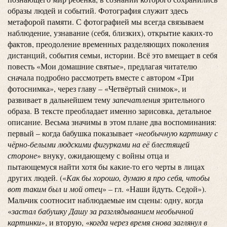
образы людей и событий. Фотография служит здесь
метафорой памяти. С фотографией мы всегда связываем
наблюдение, узнавание (себя, близких), открытие каких-то
фактов, преодоление временных разделяющих поколения
дистанций, события семьи, истории. Всё это вмещает в себя
повесть «Мои домашние святые», предлагая читателю
сначала подробно рассмотреть вместе с автором «Три
фотоснимка», через главу – «Четвёртый снимок», и
развивает в дальнейшем тему
запечатления
зрительного
образа. В тексте преобладает именно зарисовка, детальное
описание. Весьма значимы в этом плане два воспоминания:
первый – когда бабушка показывает «
необычную картинку с
чёрно-белыми людскими фигурками на её блестящей
стороне
» внуку, ожидающему с войны отца и
пытающемуся найти хотя бы какие-то его черты в лицах
других людей. («
Как бы хорошо, думаю я про себя, чтобы
вот таким был и мой отец
» – гл. «Наши йдуть. Седой»).
Мальчик соотносит наблюдаемые им сцены: одну, когда
«
застал бабушку Дашу за разглядыванием необычной
картинки
», и вторую, «
когда через время снова заглянул в