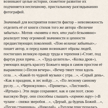
возникают целые истории, сюжетное развитие их
подчиняется неспешному, пристальному разглядыванию
фотографий.
Значимый для восприятия повести фактор – невозможность
отделить её от книги стихов того же автора «Величие
забытых». Мотив «
памяти о тех, кто ушёл безымянно
»
реализует тему огромной значимости и ценности
предшествующих поколений. «
Пою величие забытых
»,-
пишет автор, и перед нами возникают образы людей,
постигших великую правду труда и терпения («Стоят, под
фартук руки пряча…». «Труд-целитель», «Колка дров»),
умеющих видеть красоту Божьего мира в самом простом её
выражении («Песня вечера», «Вечер тянет тени вдоль
села…», «Какой-то чудной музыки с утра…», «Серый день»,
«Как в праздник, в лес войду…», «По лесному санному
руслу…», «Чернокулово», «Приметы», «Листовей»,
«Иртыш»). Эти люди сохраняют, как и сам поэт, свою
высокую Веру, они способны слышать «
горнюю лиру
» («В
чулане – связки зверобоя…», «Дерзай, да будешь Божий…»,
«Песня странника», «Николай», «Дуплом прислушалась