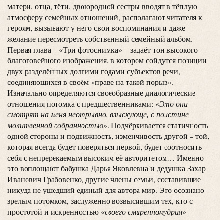
матери, отца, тёти, двоюродной сестры вводят в тёплую
атмосферу семейных отношений, располагают читателя к
героям, вызывают у него свои воспоминания и даже
желание пересмотреть собственный семейный альбом.
Первая глава – «Три фотоснимка» – задаёт тон высокого
благоговейного изображения, в котором сойдутся позиции
двух разделённых долгими годами субъектов речи,
соединяющихся в своём «праве на такой порыв».
Изначально определяются своеобразные диалогические
отношения потомка с предшественниками: «
Это они
смотрят на меня неотрывно, взыскующе, с поистине
молитвенной собранностью
». Подчёркивается статичность
одной стороны и подвижность, изменчивость другой – той,
которая всегда будет поверяться первой, будет соотносить
себя с непререкаемым высоким её авторитетом… Именно
это воплощают бабушка Дарья Яковлевна и дедушка Захар
Иванович Грабовенко, другие члены семьи, составившие
никуда не ушедший единый для автора мир. Это осознано
зрелым потомком, заслуженно возвысившим тех, кто с
простотой и искренностью «
своего смиренномудрия
»