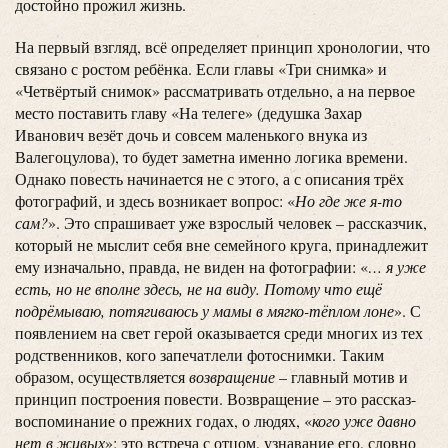
достойно прожил жизнь.
На первый взгляд, всё определяет принцип хронологии, что
связано с ростом ребёнка. Если главы «Три снимка» и
«Четвёртый снимок» рассматривать отдельно, а на первое
место поставить главу «На телеге» (дедушка Захар
Иванович везёт дочь и совсем маленького внука из
Валегоцулова), то будет заметна именно логика времени.
Однако повесть начинается не с этого, а с описания трёх
фотографий, и здесь возникает вопрос: «
Но где же я-то
сам?
». Это спрашивает уже взрослый человек – рассказчик,
который не мыслит себя вне семейного круга, принадлежит
ему изначально, правда, не виден на фотографии: «
… я уже
есть, но не вполне здесь, не на виду. Потому что ещё
подрёмываю, потягиваюсь у мамы в мягко-тёплом лоне
». С
появлением на свет герой оказывается среди многих из тех
родственников, кого запечатлели фотоснимки. Таким
образом, осуществляется
возвращение
– главный мотив и
принцип построения повести. Возвращение – это рассказ-
воспоминание о прежних годах, о людях, «
кого уже давно
нет в живых
»; это встреча с отцом, узнавание его, словно