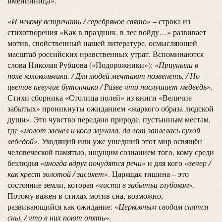
именинница».
«
И некому встречать / серебряное свято
» – строка из
стихотворения «Как в праздник, в лес войду…» развивает
мотив, свойственный нашей литературе, осмысляющей
масштаб российских нравственных утрат. Вспоминаются
слова Николая Рубцова («Подорожники»): «
Приуныли в
поле колокольчики. / Для людей мечтают позвенеть, / Но
цветов певучие бутончики / Разве что послушает медведь
».
Стихи сборника «Столица полей» из книги «Величие
забытых» проникнуты ожиданием «жаркого образа людской
души». Это чувство передано природе, пустынным местам,
где «
молот звенел и коса звучала, да вот заплелась сухой
лебедой
». Уходящий или уже ушедший этот мир освящён
человеческой памятью, ищущим сознанием того, кому среди
безлюдья «
иногда вдруг почудятся речи
» и для кого «
вечер /
как крест золотой / засияет
». Царящая тишина – это
состояние земли, которая «
чиста в забытьи глубоком
».
Потому важен в стихах мотив сна, возможно,
развивающийся как ожидание: «
Церковным сводам снятся
сны, / что в них поют опять
».