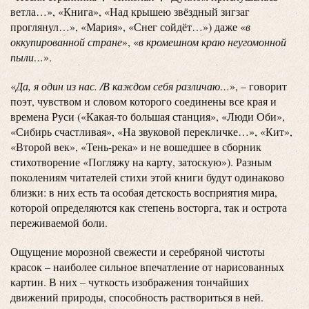
ветла…», «Книга», «Над крышею звёздный зигзаг
проглянул…», «Мария», «Снег сойдёт…») даже «
в
оккупированной стране
», «
в кромешном краю неугомонной
пыли…
».
«
Да, я один из нас. /В каждом себя различаю…
», – говорит
поэт, чувством и словом которого соединены все края и
времена Руси («Какая-то большая станция», «Люди Оби»,
«Сибирь счастливая», «На звуковой перекличке…», «Кит»,
«Второй век», «Тень-река» и не вошедшее в сборник
стихотворение «Погляжу на карту, затоскую»). Разным
поколениям читателей стихи этой книги будут одинаково
близки: в них есть та особая детскость восприятия мира,
которой определяются как степень восторга, так и острота
переживаемой боли.
Ощущение морозной свежести и серебряной чистоты
красок – наиболее сильное впечатление от нарисованных
картин. В них – чуткость изображения тончайших
движений природы, способность раствориться в ней.