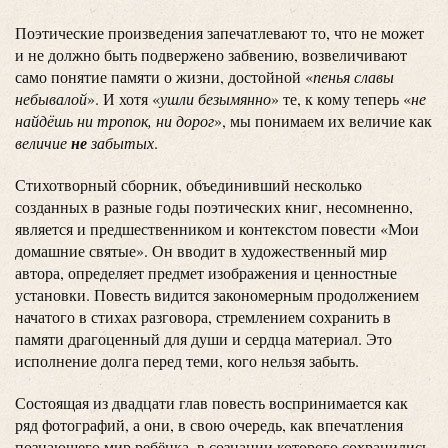
Поэтические произведения запечатлевают то, что не может
и не должно быть подвержено забвению, возвеличивают
само понятие памяти о жизни, достойной «
пенья славы
небывалой
». И хотя «
ушли безымянно
» те, к кому теперь «
не
найдёшь ни тропок, ни дорог
», мы понимаем их величие как
величие
не
забытых
.
Стихотворный сборник, объединивший несколько
созданных в разные годы поэтических книг, несомненно,
является и предшественником и контекстом повести «Мои
домашние святые». Он вводит в художественный мир
автора, определяет предмет изображения и ценностные
установки. Повесть видится закономерным продолжением
начатого в стихах разговора, стремлением сохранить в
памяти драгоценный для души и сердца материал. Это
исполнение долга перед теми, кого нельзя забыть.
Состоящая из двадцати глав повесть воспринимается как
ряд фотографий, а они, в свою очередь, как впечатления
познающего мир ребёнка, в сознании которого сохранились