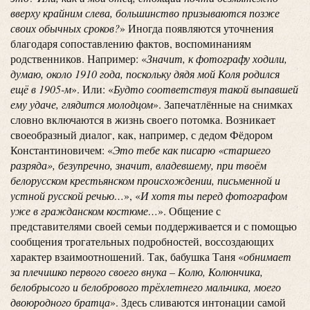
вверху крайним слева, большинство призываются позже
своих обычных сроков?
» Иногда появляются уточнения
благодаря сопоставлению фактов, воспоминаниям
родственников. Например: «
Значит, к фотографу ходили,
думаю, около 1910 года, поскольку дядя мой Коля родился
ещё в 1905-м
». Или: «
Будто соответствуя такой выпавшей
ему удаче, глядится молодцом
». Запечатлённые на снимках
словно включаются в жизнь своего потомка. Возникает
своеобразный диалог, как, например, с дедом Фёдором
Константиновичем: «
Это тебе как писарю «старшего
разряда», безупречно, значит, владевшему, при твоём
белорусском крестьянском происхождении, письменной и
устной русской речью…
», «
И хотя ты перед фотографом
уже в гражданском костюме…
». Общение с
представителями своей семьи поддерживается и с помощью
сообщения трогательных подробностей, воссоздающих
характер взаимоотношений. Так, бабушка Таня «
обнимает
за плечишко первого своего внука – Колю, Колюнчика,
белобрысого и белобрового трёхлетнего мальчика, моего
двоюродного братца
». Здесь сливаются интонации самой