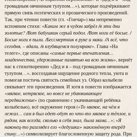
громадным овчинным тулупом…»), которые подчёркивают
прямую связь поэтических и прозаического произведений.
Так, при чтении повести (гл. «Гончар») мы непременно
вспомним стихи: «
Каким же я чудом забрёл /в эти дни
золотые? /Вот бабушкин серый подол. /Вот ноги её босые. /
Босые ноги в пыли. /Бессмертник в руке и маки. /А всё, что
сегодня, – вдали, /в клубящемся полумраке
». Глава «На
телеге», где описаны «
самые первые впечатления…
младенчества, удержанные памятью на всю жизнь
», вернёт
нас к стихотворению «Дед и я – под громадным овчинным
тулупом…», воссоздавая ощущение родного тепла, уюта и
помогая постичь святость семейных уз. Образ колыбели
связывает эти произведения. И хотя в повести изображается
«
мягкое, нетряское, но вовсе не убаюкивающее
передвижение
» (по сравнению с укачивающей ребёнка
колыбелью), всё окружение героя («
То мягкое, на чём я
лежал… сам я был одет-обут во что-то мягкое и тёплое, и
рядом, как всегда, сколько я себя знал, была мама…
»; «
Я
наконец-то разглядел его <дедушки> наклонённую вперёд
спину…
») символизирует благословенную защиту рода. При