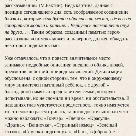
рассказывания» (М.Бахтин). Ведь картина, данная с
позиции сегодняшнего дня, есть воображаемое соединение
близких, которые «
как будто собрались на место, где всегда
собираться любили и раньше… Вернулись посмотреть друг
на друга…
». Таким образом, созданный памятью героя-
рассказчика «снимок» может и, наверное, должен обладать
некоторой подвижностью.
Уже отмечалось, что в повести значительное место
занимают подробные описания: внешнего облика людей,
предметов, действий, природных явлений. Детализация
обусловлена, с одной стороны, тем, что к окружающему
миру внимателен пытливый ребёнок, а с другой –
благодарной памятью представителя семьи, которую
испытывали, но не сломили ни время, ни обстоятельства. В
названиях глав чувствуется предметность, точно именуется
то, что можно рассматривать, за последовательностью чего
можно наблюдать: «Гончар», «Глечик», «Красуля»,
«Дратва», «Ванночка», «Странный немец», «Зелёный
глазок», «Семечки подсолнуха», «Пан», «Добро» (не