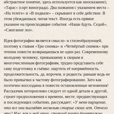
абстрактное понятие, здесь используется как иносказание),
«Тарас» (сорт винограда). Два названия с указанием места –
«На телеге» и «В подвале» – скрывают в себе действие. В
этом убеждаешься, читая текст. Иногда есть прямое
указание на происходящие события: «Наши йдуть. Седой»,
«Сжигание лоз».
Идея фотографии является смысло- и стилеобразующей,
поэтому к главам «Три снимка» и «Четвёртый снимок» при
чтении повести возвращаешься не один раз. Современному
молодому человеку, привыкшему к скорым и
многочисленным фотографиям, трудно представить себе
саму подготовку к съёмке, ощутить её напряжённость,
продолжительность, да, впрочем, и редкость: раньше ведь не
было привычки к частому фотографированию. Зато как
поэтично воссозданы в повести остановленные мгновения!
Рассказчик неторопливо следует от одной детали к другой,
строит предположения о времени, месте, предшествующих
и последующих событиях, рассуждает: «
У меня ощущение,
что все они выглядят несколько старше своих лет. Отчего
это? Или, как и мой отец, стоящий почти безмятежно