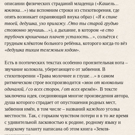
описании физических страданий младенца («
Кашель…
коклюш…
») мы вспомним строки из стихотворения, где
опять возникает охраняющий внука образ ( «
Я к спине
твоей, дедушка, ухо прилажу. /Это ты старой грудью
стозвонно звучишь…
»), а дыхание, в котором «
в сто
трубочек крошечных плачет усталость…
», сольётся с
грудным клёкотом больного ребёнка, которого когда-то вёз
«
дедушка тихим тележным ходом
».
Есть в поэтических текстах особенно пронзительная нота –
звучание колокола, уберегающего от забвения. В
стихотворении «Трава молочнее и глуше…» в самом
ритмическом строе воспроизводится «
звон от колокольни
одичалой, / со всех сторон, / от всех времён
». В тексте
заключена идея, соединяющая многие произведения автора,
душа которого страдает от опустошения родных мест,
забвения имён, в том числе – названий
каждого
уголка
местности. Так, с горьким чувством потери и в то же время
с удивительной ласковостью к родине, родному языку и
людскому таланту написана об этом книга «Земля-