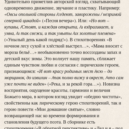
Удивительно приметлив авторский взгляд, схватывающий
одновременно движение, звучание и пластику. Например:
«
Овсы опольной стороны /седеют, заворожены / незримой
северной цикадой
» («Песня вечера»). Или: «
Но вот –
купавы, /Стоят, и каждая открыта, /и вздрагивает, и
умна, /и так свежи, и так умыты /их золотые племена
»
(«Унылый день какой подряд!»). В стихотворениях «В
ночном лесу сухой и хлёсткий выстрел…», «Мама вносит с
мороза бельё…» необыкновенно точно воссозданы запах и
детский вкус зимы. Это волнует нашу память, сближает
единым чувством любви и согласия с лирическим героем,
признающимся: «
И вот красу родимых мест /всю – до
морщинок, до извилин – /так полно вижу я окрест, /что сам
уже почти не виден
» («Река, и за рекой гора…»). Новизна
восприятия, ощущение красоты, гармонии и величия
Божьего мира, в котором взгляд увидит «обедню чистоты»,
свойственны как лирическому герою стихотворений, так и
герою повести «Мои домашние святые», словно
возвращающей нас ко времени формирования и
становления будущего поэта. В сборнике есть
стихотворения («В обратной перспективе» и «Дед и я – под