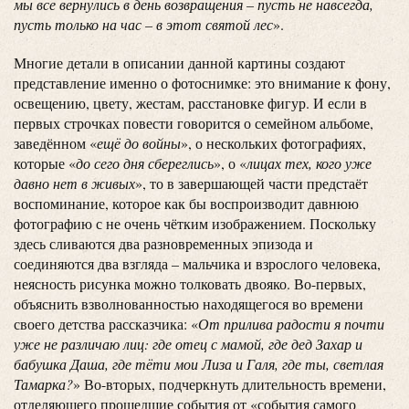
мы все вернулись в день возвращения – пусть не навсегда,
пусть только на час – в этот святой лес
».
Многие детали в описании данной картины создают
представление именно о фотоснимке: это внимание к фону,
освещению, цвету, жестам, расстановке фигур. И если в
первых строчках повести говорится о семейном альбоме,
заведённом «
ещё до войны
», о нескольких фотографиях,
которые «
до сего дня сбереглись
», о «
лицах тех, кого уже
давно нет в живых
», то в завершающей части предстаёт
воспоминание, которое как бы воспроизводит давнюю
фотографию с не очень чётким изображением. Поскольку
здесь сливаются два разновременных эпизода и
соединяются два взгляда – мальчика и взрослого человека,
неясность рисунка можно толковать двояко. Во-первых,
объяснить взволнованностью находящегося во времени
своего детства рассказчика: «
От прилива радости я почти
уже не различаю лиц: где отец с мамой, где дед Захар и
бабушка Даша, где тёти мои Лиза и Галя, где ты, светлая
Тамарка?
» Во-вторых, подчеркнуть длительность времени,
отделяющего прошедшие события от «события самого