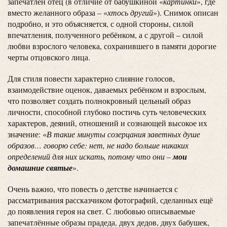
запечатлён отец (в отличие от бабушкиной «
картинки
», где
вместо желанного образа – «
хтось другий
»). Снимок описан
подробно, и это объясняется, с одной стороны, силой
впечатления, полученного ребёнком, а с другой – силой
любви взрослого человека, сохранившего в памяти дорогие
черты отцовского лица.
Для стиля повести характерно слияние голосов,
взаимодействие оценок, даваемых ребёнком и взрослым,
что позволяет создать полнокровный цельный образ
личности, способной глубоко постичь суть человеческих
характеров, деяний, отношений и сознающей высокое их
значение: «
В такие минуты созерцания заветных душе
образов… говорю себе: нет, не надо больше никаких
определений для них искать, потому что они –
мои
домашние святые
».
Очень важно, что повесть о детстве начинается с
рассматривания рассказчиком фотографий, сделанных ещё
до появления героя на свет. С любовью описываемые
запечатлённые образы прадеда, двух дедов, двух бабушек,