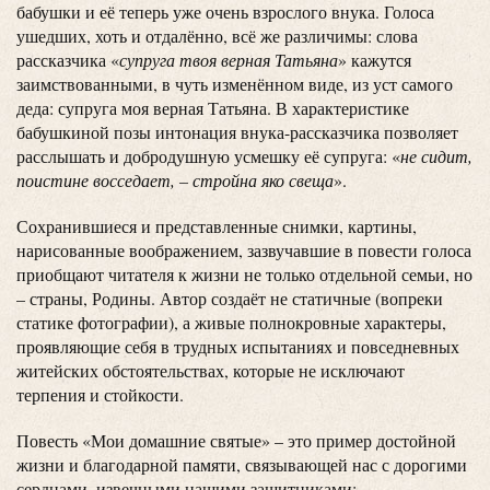
бабушки и её теперь уже очень взрослого внука. Голоса
ушедших, хоть и отдалённо, всё же различимы: слова
рассказчика «
супруга твоя верная Татьяна
» кажутся
заимствованными, в чуть изменённом виде, из уст самого
деда: супруга моя верная Татьяна. В характеристике
бабушкиной позы интонация внука-рассказчика позволяет
расслышать и добродушную усмешку её супруга: «
не сидит,
поистине восседает, – стройна яко свеща
».
Сохранившиеся и представленные снимки, картины,
нарисованные воображением, зазвучавшие в повести голоса
приобщают читателя к жизни не только отдельной семьи, но
– страны, Родины. Автор создаёт не статичные (вопреки
статике фотографии), а живые полнокровные характеры,
проявляющие себя в трудных испытаниях и повседневных
житейских обстоятельствах, которые не исключают
терпения и стойкости.
Повесть «Мои домашние святые» – это пример достойной
жизни и благодарной памяти, связывающей нас с дорогими
сердцами, извечными нашими защитниками: