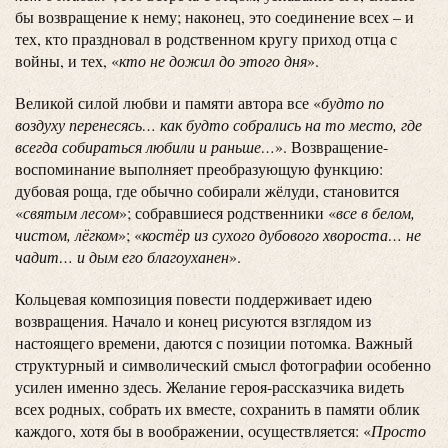
бы возвращение к нему; наконец, это соединение всех – и
тех, кто праздновал в родственном кругу приход отца с
войны, и тех, «
кто не дожил до этого дня
».
Великой силой любви и памяти автора все «
будто по
воздуху перенесясь… как будто собрались на то место, где
всегда собираться любили и раньше…
». Возвращение-
воспоминание выполняет преобразующую функцию:
дубовая роща, где обычно собирали жёлуди, становится
«
святым лесом
»; собравшиеся родственники «
все в белом,
чистом, лёгком
»; «
костёр из сухого дубового хвороста… не
чадит… и дым его благоуханен
».
Кольцевая композиция повести поддерживает идею
возвращения. Начало и конец рисуются взглядом из
настоящего времени, даются с позиции потомка. Важный
структурный и символический смысл фотографии особенно
усилен именно здесь. Желание героя-рассказчика видеть
всех родных, собрать их вместе, сохранить в памяти облик
каждого, хотя бы в воображении, осуществляется: «
Просто