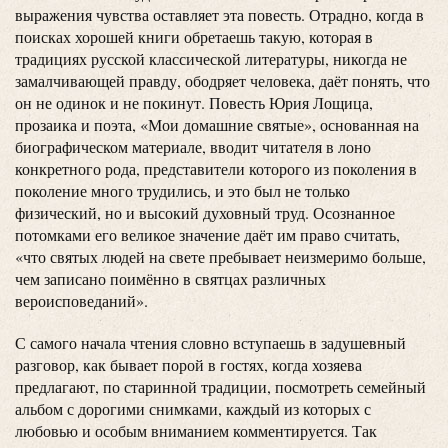
выражения чувства оставляет эта повесть. Отрадно, когда в
поисках хорошей книги обретаешь такую, которая в
традициях русской классической литературы, никогда не
замалчивающей правду, ободряет человека, даёт понять, что
он не одинок и не покинут. Повесть Юрия Лощица,
прозаика и поэта, «Мои домашние святые», основанная на
биографическом материале, вводит читателя в лоно
конкретного рода, представители которого из поколения в
поколение много трудились, и это был не только
физический, но и высокий духовный труд. Осознанное
потомками его великое значение даёт им право считать,
«что святых людей на свете пребывает неизмеримо больше,
чем записано поимённо в святцах различных
вероисповеданий».
С самого начала чтения словно вступаешь в задушевный
разговор, как бывает порой в гостях, когда хозяева
предлагают, по старинной традиции, посмотреть семейный
альбом с дорогими снимками, каждый из которых с
любовью и особым вниманием комментируется. Так