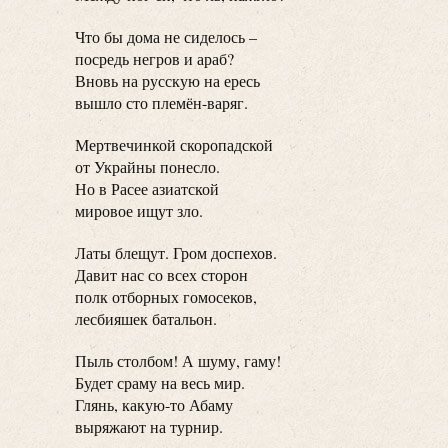
Что бы дома не сиделось –
посредь негров и араб?
Вновь на русскую на ересь
вышло сто племён-варяг.
Мертвечинкой скоропадской
от Украйны понесло.
Но в Расее азиатской
мировое ищут зло.
Латы блещут. Гром доспехов.
Давит нас со всех сторон
полк отборных гомосеков,
лесбияшек батальон.
Пыль столбом! А шуму, гаму!
Будет сраму на весь мир.
Глянь, какую-то Абаму
выряжают на турнир.