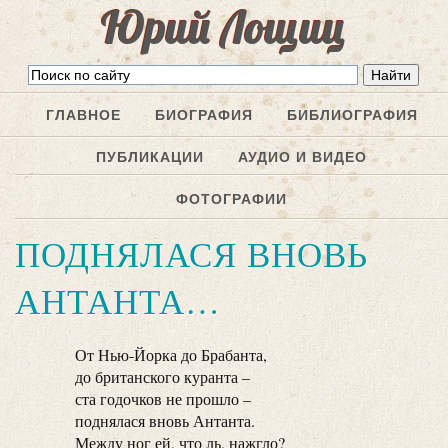
Юрий Лощиц
ГЛАВНОЕ
БИОГРАФИЯ
БИБЛИОГРАФИЯ
ПУБЛИКАЦИИ
АУДИО И ВИДЕО
ФОТОГРАФИИ
ПОДНЯЛАСЯ ВНОВЬ
АНТАНТА…
От Нью-Йорка до Брабанта,
до британского куранта –
ста годочков не прошло –
поднялася вновь Антанта.
Между ног ей, что ль, нажгло?