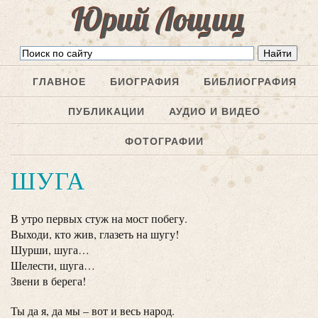
Юрий Лощиц
ГЛАВНОЕ
БИОГРАФИЯ
БИБЛИОГРАФИЯ
ПУБЛИКАЦИИ
АУДИО И ВИДЕО
ФОТОГРАФИИ
ШУГА
В утро первых стуж на мост побегу.
Выходи, кто жив, глазеть на шугу!
Шурши, шуга…
Шелести, шуга…
Звени в берега!
Ты да я, да мы – вот и весь народ.