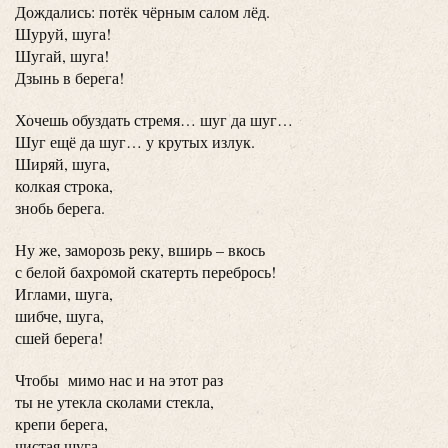
Дождались: потёк чёрным салом лёд.
Шуруй, шуга!
Шугай, шуга!
Дзынь в берега!
Хочешь обуздать стремя… шуг да шуг…
Шуг ещё да шуг… у крутых излук.
Ширяй, шуга,
колкая строка,
знобь берега.
Ну же, заморозь реку, вширь – вкось
с белой бахромой скатерть перебрось!
Иглами, шуга,
шибче, шуга,
сшей берега!
Чтобы мимо нас и на этот раз
ты не утекла сколами стекла,
крепи берега,
чистая шуга,