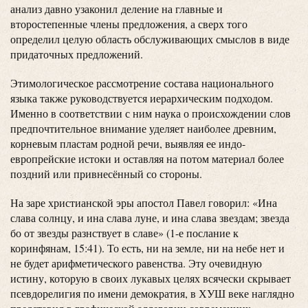
анализ давно узаконил деление на главные и
второстепенные члены предложения, а сверх того
определил целую область обслуживающих смыслов в виде
придаточных предложений.
Этимологическое рассмотрение состава национального
языка также руководствуется иерархическим подходом.
Именно в соответствии с ним наука о происхождении слов
предпочтительное внимание уделяет наиболее древним,
корневым пластам родной речи, выявляя ее индо-
европрейские истоки и оставляя на потом материал более
поздний или привнесённый со стороны.
На заре христианской эры апостол Павел говорил: «Ина
слава солнцу, и ина слава луне, и ина слава звездам; звезда
бо от звезды разнствует в славе» (1-е послание к
коринфянам, 15:41). То есть, ни на земле, ни на небе нет и
не будет арифметического равенства. Эту очевидную
истину, которую в своих лукавых целях всячески скрывает
псевдорелигия по имени демократия, в ХУШ веке наглядно