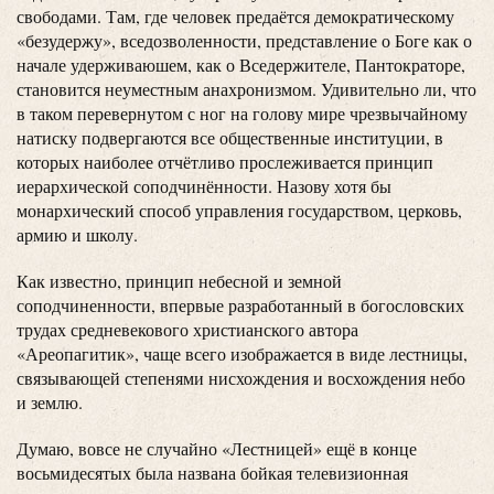
свободами. Там, где человек предаётся демократическому
«безудержу», вседозволенности, представление о Боге как о
начале удерживаюшем, как о Вседержителе, Пантократоре,
становится неуместным анахронизмом. Удивительно ли, что
в таком перевернутом с ног на голову мире чрезвычайному
натиску подвергаются все общественные институции, в
которых наиболее отчётливо прослеживается принцип
иерархической соподчинённости. Назову хотя бы
монархический способ управления государством, церковь,
армию и школу.
Как известно, принцип небесной и земной
соподчиненности, впервые разработанный в богословских
трудах средневекового христианского автора
«Ареопагитик», чаще всего изображается в виде лестницы,
связывающей степенями нисхождения и восхождения небо
и землю.
Думаю, вовсе не случайно «Лестницей» ещё в конце
восьмидесятых была названа бойкая телевизионная