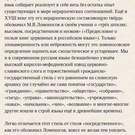
язык собирает реализует в себе весь без остатка опыт
существующих в мире иерархических соотношений. Ещё в
ХУШ веке эту его иерархическую составляющую твёрдо
обозначил М.В.Ломоносов в своём учении о «трёх штилях:
высоком, посредственном и низком» («Предисловие о
пользе книг церковных в российском языке»). Только
злонамеренность или небрежность могут это ломоносовское
определение оценить как схоластическое и устаревшее. Мы
и в современном русском языке безошибочно узнаём
высокий кирилло-мефодиевский извод церковно-
славянского слога и торжественный гражданско-
государственный стиль с его равнением на словесную
архаику (не случайно же сами понятия «государство»,
«гражданин», «правительство», «общество», «собрание»,
«съезд», «управа», «законодательство», «учреждение»,
«наказ», «начальник», «чин», «воззвание» и многие-многие
другие вошли в строй языка ещё в древнейшие времена).
Легко отличается этот стиль от стиля «посредственного»,
как его обозначил Ломоносов, вовсе не желая тем унизить.