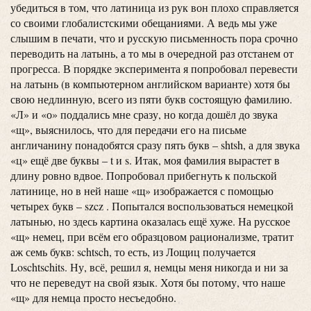
убедиться в том, что латиница из рук вон плохо справляется
со своими глобалистскими обещаниями. А ведь мы уже
слышим в печати, что и русскую письменность пора срочно
переводить на латынь, а то мы в очередной раз отстанем от
прогресса. В порядке эксперимента я попробовал перевести
на латынь (в компьютерном английском варианте) хотя бы
свою недлинную, всего из пяти букв состоящую фамилию.
«Л» и «о» поддались мне сразу, но когда дошёл до звука
«щ», выяснилось, что для передачи его на письме
англичанину понадобятся сразу пять букв – shtsh, а для звука
«ц» ещё две буквы – t и s. Итак, моя фамилия вырастет в
длину ровно вдвое. Попробовал прибегнуть к польской
латинице, но в ней наше «щ» изображается с помощью
четырех букв – szcz . Попытался воспользоваться немецкой
латынью, но здесь картина оказалась ещё хуже. На русское
«щ» немец, при всём его образцовом рационализме, тратит
аж семь букв: schtsch, то есть, из Лощиц получается
Loschtschits. Ну, всё, решил я, немцы меня никогда и ни за
что не переведут на свой язык. Хотя бы потому, что наше
«щ» для немца просто несъедобно.