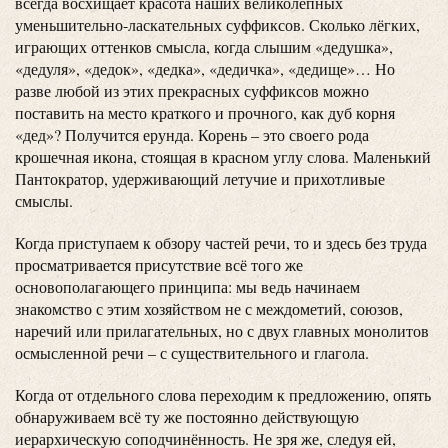
всегда восхищает красота наших великолепных
уменьшительно-ласкательных суффиксов. Сколько лёгких,
играющих оттенков смысла, когда слышим «дедушка»,
«дедуля», «дедок», «дедка», «дедичка», «дедище»… Но
разве любой из этих прекрасных суффиксов можно
поставить на место краткого и прочного, как дуб корня
«дед»? Получится ерунда. Корень – это своего рода
крошечная икона, стоящая в красном углу слова. Маленький
Пантократор, удерживающий летучие и прихотливые
смыслы.
Когда приступаем к обзору частей речи, то и здесь без труда
просматривается присутствие всё того же
основополагающего принципа: мы ведь начинаем
знакомство с этим хозяйством не с междометий, союзов,
наречий или прилагательных, но с двух главных монолитов
осмысленной речи – с существительного и глагола.
Когда от отдельного слова переходим к предложению, опять
обнаруживаем всё ту же постоянно действующую
иерархическую соподчинённость. Не зря же, следуя ей,