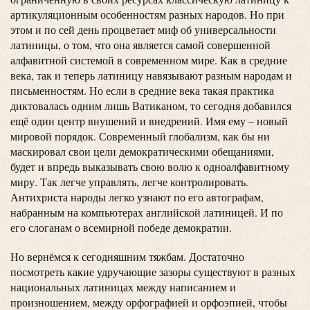
артикуляционным особенностям разных народов. Но при
этом и по сей день процветает миф об универсальности
латиницы, о том, что она является самой совершенной
алфавитной системой в современном мире. Как в средние
века, так и теперь латиницу навязывают разным народам и
письменностям. Но если в средние века такая практика
диктовалась одним лишь Ватиканом, то сегодня добавился
ещё один центр внушений и внедрений. Имя ему – новый
мировой порядок. Современный глобализм, как бы ни
маскировал свои цели демократическими обещаниями,
будет и впредь выказывать свою волю к одноалфавитному
миру. Так легче управлять, легче контролировать.
Антихриста народы легко узнают по его автографам,
набранным на компьютерах английской латиницей. И по
его слоганам о всемирной победе демократии.
Но вернёмся к сегодняшним тяжбам. Достаточно
посмотреть какие удручающие зазоры существуют в разных
национальных латиницах между написанием и
произношением, между орфографией и орфоэпией, чтобы