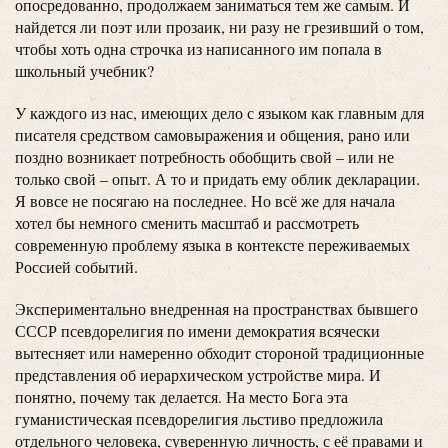
опосредованно, продолжаем заниматься тем же самым. И
найдется ли поэт или прозаик, ни разу не грезивший о том,
чтобы хоть одна строчка из написанного им попала в
школьный учебник?
У каждого из нас, имеющих дело с языком как главным для
писателя средством самовыражения и общения, рано или
поздно возникает потребность обобщить свой – или не
только свой – опыт. А то и придать ему облик декларации.
Я вовсе не посягаю на последнее. Но всё же для начала
хотел бы немного сменить масштаб и рассмотреть
современную проблему языка в контексте переживаемых
Россией событий.
Экспериментально внедренная на пространствах бывшего
СССР псевдорелигия по имени демократия всячески
вытесняет или намеренно обходит стороной традиционные
представления об иерархическом устройстве мира. И
понятно, почему так делается. На место Бога эта
гуманистическая псевдорелигия льстиво предложила
отдельного человека, суверенную личность, с её правами и