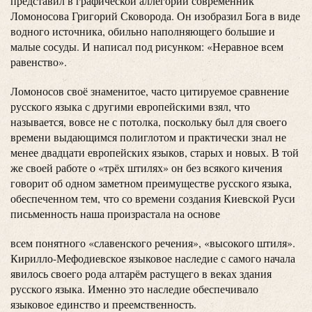
представил в графической аллегории современник
Ломоносова Григорий Сковорода. Он изобразил Бога в виде
водного источника, обильно наполняющего большие и
малые сосуды. И написал под рисунком: «Неравное всем
равенство».
Ломоносов своё знаменитое, часто цитируемое сравнение
русского языка с другими европейскими взял, что
называется, вовсе не с потолка, поскольку был для своего
времени выдающимся полиглотом и практически знал не
менее двадцати европейских языков, старых и новых. В той
же своей работе о «трёх штилях» он без всякого кичения
говорит об одном заметном преимуществе русского языка,
обеспеченном тем, что со времени создания Киевской Руси
письменность наша произрастала на основе
всем понятного «славенского речения», «высокого штиля».
Кирилло-Мефодиевское языковое наследие с самого начала
явилось своего рода алтарём растущего в веках здания
русского языка. Именно это наследие обеспечивало
языковое единство и преемственность.