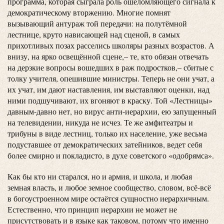
программа, которая сыграла роль ошеломляющего сигнала к
демократическому вторжению. Многие помнят
вызывающий антураж той передачи: на полутёмной
лестнице, круто нависающей над сценой, в самых
прихотливых позах расселись школяры разных возрастов. А
внизу, на ярко освещённой сцене,– те, кто обязан отвечать
на дерзкие вопросы вошедших в раж подростков,– сбитые с
толку учителя, опешившие министры. Теперь не они учат, а
их учат, им дают наставления, им выставляют оценки, над
ними подшучивают, их вгоняют в краску. Той «Лестницы»
давным-давно нет, но вирус анти-иерархии, ею запущенный
на телевидении, никуда не исчез. Те же амфитеатры и
трибуны в виде лестниц, только их население, уже весьма
подуставшее от демократических затейников, ведет себя
более смирно и покладисто, в духе советского «одобрямса».
Как бы кто ни старался, но и армия, и школа, и любая
земная власть, и любое земное сообщество, словом, всё-всё
в богоустроенном мире остаётся сущностно иерархичным.
Естественно, что принцип иерархии не может не
присутствовать и в языке как таковом, потому что именно