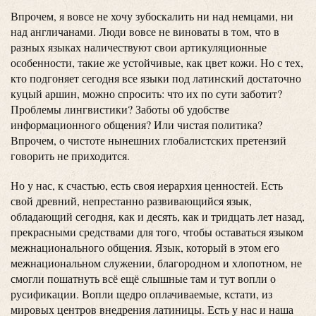
Впрочем, я вовсе не хочу зубоскалить ни над немцами, ни
над англичанами. Люди вовсе не виноваты в том, что в
разных языках наличествуют свои артикуляционные
особенности, такие же устойчивые, как цвет кожи. Но с тех,
кто подгоняет сегодня все языки под латинский достаточно
куцый аршин, можно спросить: что их по сути заботит?
Проблемы лингвистики? Заботы об удобстве
информационного общения? Или чистая политика?
Впрочем, о чистоте нынешних глобалистских претензий
говорить не приходится.
Но у нас, к счастью, есть своя иерархия ценностей. Есть
свой древний, непрестанно развивающийся язык,
обладающий сегодня, как и десять, как и тридцать лет назад,
прекрасными средствами для того, чтобы оставаться языком
межнационального общения. Язык, который в этом его
межнациональном служении, благородном и хлопотном, не
смогли пошатнуть всё ещё слышные там и тут вопли о
русификации. Вопли щедро оплачиваемые, кстати, из
мировых центров внедрения латиницы. Есть у нас и наша