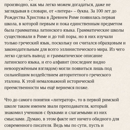
производно, как мы легко можем догадаться, даже не
заглядывая в словари, от «литера» – буква. За 100 лет до
Рождества Христова в Древнем Риме появилась первая
школа, в которой первым и пока единственным предметом
была грамматика латинского языка. Грамматические школы
существовали в Риме и до той поры, но в них изучали
только греческий язык, поскольку он считался образцовым и
законодательным для всего эллинистического мира. Из чего
легко сделать вывод: и грамматическое описание
латинского языка, и его алфавит (последнее видно
невооружённым взглядом) могли появиться лишь под
сильнейшим воздействием авторитетного греческого
эталона. К этой немаловажной исторической
преемственности мы ещё вернемся позже.
Что до самого понятия «литератор», то в первой римской
школе таким именем звали преподавателя, который
знакомил учеников с буквами и слагаемыми из них
смыслами. Думаю, в этом факте нет ничего обидного для
современного писателя. Ведь мы по сути, пусть и