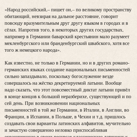
«Народ российский,– пишет он,– по великому пространству
обитающий, невзирая на дальное расстояние, говорит
повсюду вразумительным друг другу языком в городах и в
сёлах. Напротив того, в некоторых других государствах,
например в Германии баварский крестьянин мало разумеет
мекленбургского или бранденбургский швабского, хотя все
того ж немецкого народа».
Как известно, не только в Германии, но и в других романо-
германских языках создание национальных письменностей
сильно запаздывало, поскольку богослужение везде
совершалось на жёстко декретируемой латыни. Вообще
надо сказать, что этот повсеместный диктат латыни привёл
в конце концов к большой неразберихе, существующей и по
сей день. При возникновении национальных
письменностей в той же Германии, в Италии, в Англии, во
Франции, в Испании, в Польше, в Чехии и т.д. пришлось
создавать свои варианты латинских алфавитов, мучительно
и зачастую совершенно неловко приспосабливая
ограниченную в своих ресурсах классическую латиницу к