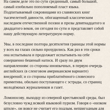
На самом деле это по сути срединный, самый большой,
самый изобильно пополняемый пласт языка.
Подпитываемый сокровищами из славянских книг
тысячелетней давности, обогащенный классическим
наследием отечественной поэзии и прозы девятнадцатого и
двадцатого веков, он сегодня по сути и представляет собой
нашу действующую литературную норму.
Увы, в последние полтора десятилетия границы этой нормы
у всех на глазах сильно прохудились. Как раз в эти сроки
она испытывала и продолжает испытывать на себе
совершенно бешеный натиск. И сразу по двум
направлениям: со стороны иноязычных, в первую очередь
английских (в сленговом американском варианте)
внедрений; и со стороны приблатнённого словесного
примитива, обильно поступающего с эстрады, со страниц
молодёжных журнальчиков и газет.
Ломоносову, выходцу из северной крестьянской среды, был
безусловно чужд всякий языковой пуризм. Говоря о «низком
штиле», он вовсе не считает его подлым, непригодным для