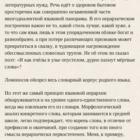
литературных нужд. Речь идёт о здоровом бытовом
просторечии как совершенно незаменимой части
многодиалектной языковой панорамы. В его иерархическом
построении важно не то, какой стиль лучше, какой хуже, а
то что сам язык лишь в этом упорядоченном облике богат и
разнообразен, а при потере различающих признаков может
превратиться в свалку, в чудовищное нагромождение
обессмысленных словесных трупов. Не об этом ли сказал
поэт: «И как пчёлы в улье опустелом, дурно пахнут мёртвые
слова»?
Ломоносов обозрел весь словарный корпус родного языка.
Но этот же самый принцип языковой иерархии
обнаруживается и на уровне одного-единственного слова,
когда мы извлекаем его из словаря. Морфологический
анализ конкретного слова, которым занимаются в средней
школе, легко подтверждает, что корень слова, в отличие от
префиксов и окончаний, при создании того или иного
смысла иерархически первостепенен. Меня, к примеру,